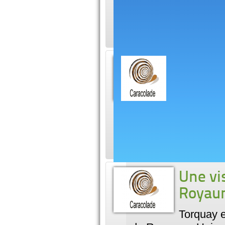
surprenants du mon
l'un des plus somp
Premie
quelqu
Quelques 
Equateur pour la pr
population, les bas
Une vi
Royau
Torquay e