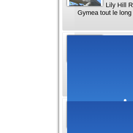
Lily Hill
Gymea tout le long
Paludi
précau
Comme le 
Si vous voulez pro
munissez-vous de 
Informa
du Vi
Les ville