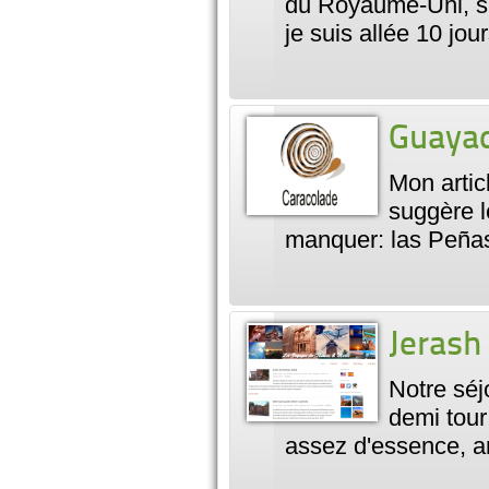
du Royaume-Uni, sur
je suis allée 10 jo
Guayaqu
Mon articl
suggère l
manquer: las Peñas,
Jerash
Notre séj
demi tour
assez d'essence, ar