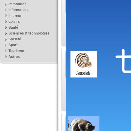
du Vi
Immobilier
Informatique
Pour les 
Internet
destination à ne p
Loisirs
ville touristique es
Santé
Sciences & technologies
Société
Sport
Tourisme
Besoin
Autres
- Malt
Besoin de
magnifiques jardins
abrite la résidence
Les du