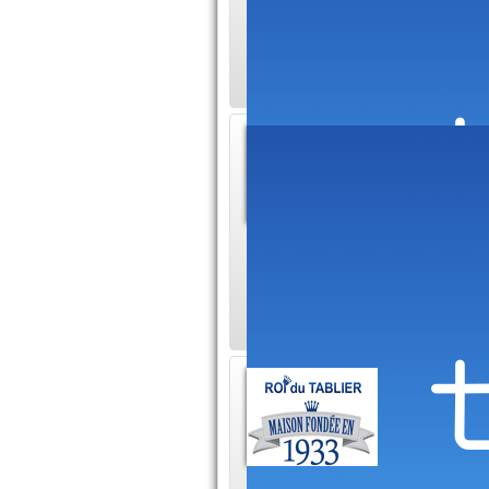
statistiques. Aussi
destinations regorg
Présen
Vietn
Savez-vou
aéroports internati
vols en provenanc
Découv
hôtels
Avec le R