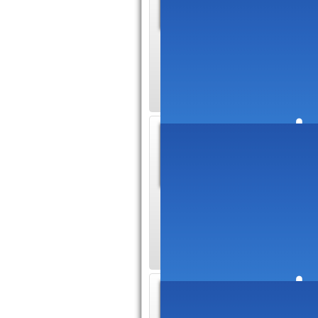
votre 
Comme to
aussi des fêtes qui 
pays asiatique et 
Le dér
Vietn
Le Nouve
nationales les plus
pays d'Asie. Pour 
Les qua