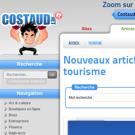
Zoom sur l
Costaud
Sites
Article
Accueil
Tourisme
Nouveaux artic
Recherche
tourisme
OK
» Recherche avancée
Recherche
Navigation
Mot recherché
Art & culture
Boutiques en ligne
Buzz
Entreprises
Nha Tra
Finance
High-tech