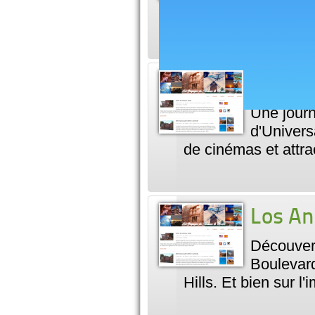
d'Hollywood Bouleva
Univer
Une journ
d'Univers
de cinémas et attr
Los An
Découver
Boulevard
Hills. Et bien sur