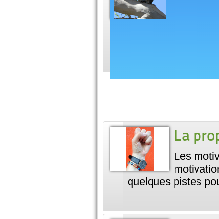
Nous ne 
New Sout
Conservation Park. 
ces dunes qui…
La pro
Les motiv
motivatio
quelques pistes po