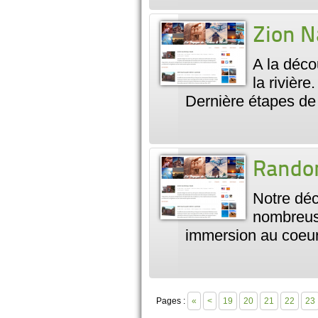
Zion N
A la déco
la rivièr
Dernière étapes de
Randon
Notre dé
nombreuse
immersion au coeu
Pages :
«
<
19
20
21
22
23