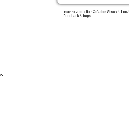
Inscrire votre site
•
Création Sitaxa
&
LeeJ
Feedback & bugs
v2