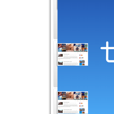
peintu
Si l'art V
les qualités distin
Celui-ci vous fera 
Ouest 
Le voyage
logements
17 jours, 16 nuits 
Los An
Ma galeri
panneau 