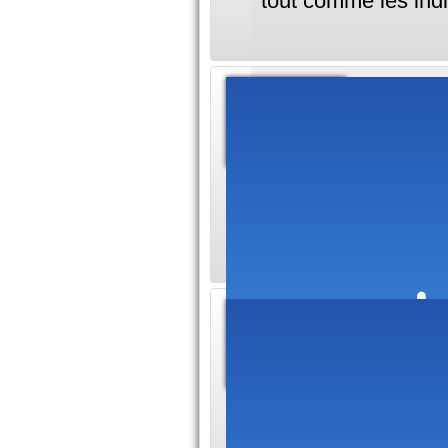
tout comme les ind
Invest
invest
Le photov
quel est l'objectif
placement ? et enfi
Straté
Hebdom
Notre bul
Management, édité p
publication des bé