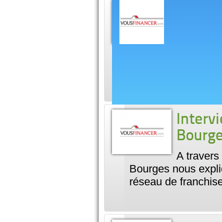
Le créd
depuis 
Le crédit 
reste à venir pour c
droit de dérogatio
Interv
Bourg
A travers
Bourges nous expliq
réseau de franchis