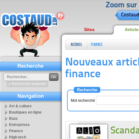
Zoom sur l
Costaud
Sites
Article
Accueil
Finance
Nouveaux artic
Recherche
finance
OK
» Recherche avancée
Recherche
Navigation
Mot recherché
Art & culture
Boutiques en ligne
Buzz
Entreprises
Scanda
Finance
High-tech