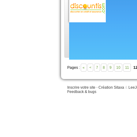
Baisse
en févr
Après plu
immobilier se sont 
durées et dans cer
Pages :
«
<
7
8
9
10
11
1
Inscrire votre site
•
Création Sitaxa
&
LeeJ
Feedback & bugs