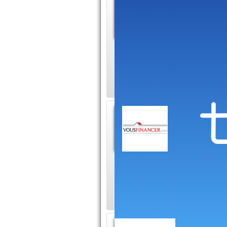
Enorme
assura
Au cours 
ont atteint un nive
Malheureusement, la
La pro
garde 
En ces t
resserreraient les 
publie un rapport é