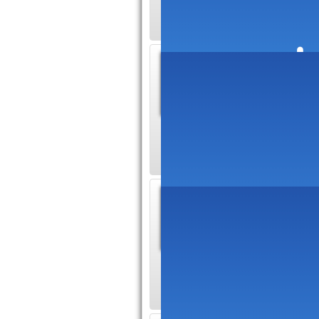
Notre 
Dans la c
de nos co
deux fonds et vous 
L'assu
Les frança
surtout i
français ! Si vous 