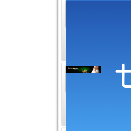
Le pri
petits 
Le printem
pas aux envies de 
dues au changeme
Parier 
binair
Pour nego
strategies d'un trad
rencontrer le prix d