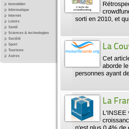
Rétrospec
Immobilier
Informatique
crowdfund
Internet
sorti en 2010, et q
Loisirs
Santé
Sciences & technologies
Société
Sport
La Cou
Tourisme
Autres
Cet artic
aborde le
personnes ayant de
La Fran
L'INSEE v
croissan
n'est plus 0,4% de