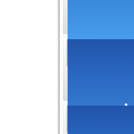
Dalle LED
Vos Espaces Les da
sous le nom de pa
Holdin
inconv
Quels son
Cette société peut 
fiscaux, juridiques
Redress
modali
Dans ce n