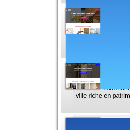
Serruri
L'urgence
résident
dans le départemen
Serrur
Serrurier
charmante
ville riche en patri
Commen