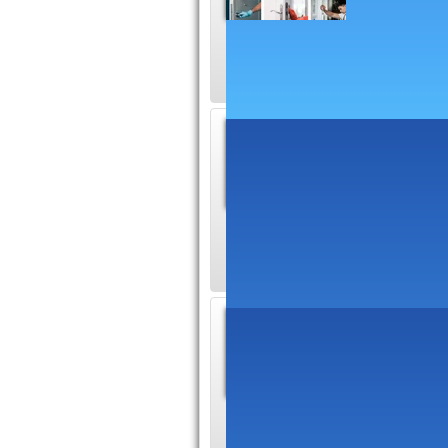
monde, ay
serruriers étaient 
Serrur
Nous somm
serrureri
à votre dispositio
Serruri
Dépannag
bloqué à 
perdu vos clés ou 