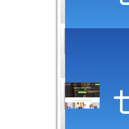
pouvez compter su
Urgenc
Service d
intervent
serrurerie à Beuze
Serrur
Serrurier
Bernay (
services de serrure