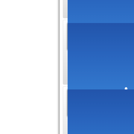
marque de fabrique 
Découv
WC sa
Il existe
d'autres peu connus
nous explorerons 
Astuce
grâce 
vinaigr
Saviez-vous que la 