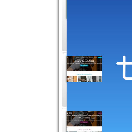
Services 
enfermé d
cambriolage. Un ser
répondre…
Serrur
Les serru
services 
population. Parmi c
Serrur
Le métier