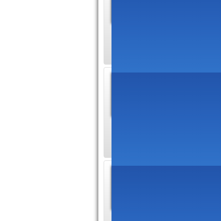
Le métier
nombreus
demander comment 
Dépann
Dépannage
sur toute
engagement. Répar
Serrur
Serrurier
sur vos s