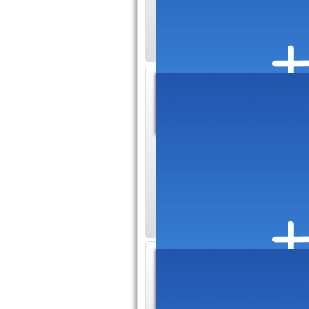
d'accumulations de 
d'hygiène féminine
Les av
pour u
rendez
Les bénéfices des 
médicales L'accès a
devient un défi…
Conven
tout sa