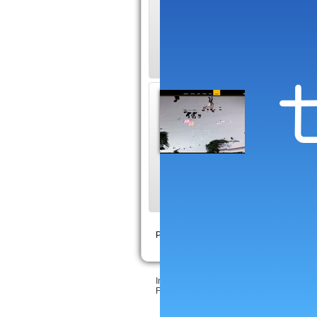
complète du redresse
procédures applica
Le Fold
Depuis de
de folders
mœurs pour une cer
Pages :
<
1
2
3
4
5
6
7
Inscrire votre site
•
Création Sitaxa
&
LeeJ
Feedback & bugs