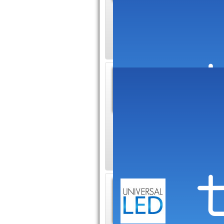
Lorsque 
facturer des presta
administrative, fisc
Pacte D
B du C
Lors de l
permet d'obtenir un
titre gratuit. Ce ré
Dalle 
perfor