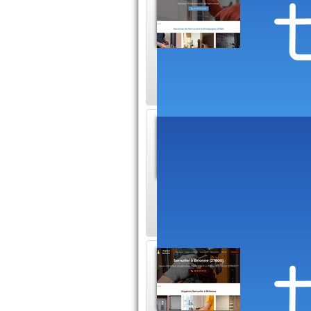
Serrur
Les serru
assurer l
dans la région. Qu
Serruri
En cas d
claquée, 
dépannage rapide et
Serrur
Votre Ser
vous avez