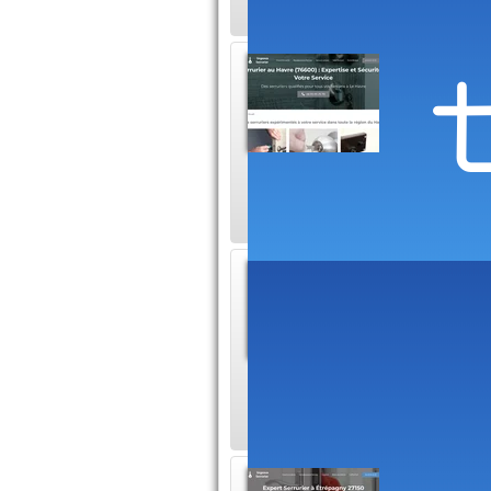
Serrur
Le dépann
assurer la
Havre. Que ce soit
Serrur
Les serru
qualifiés,
réparation de serr