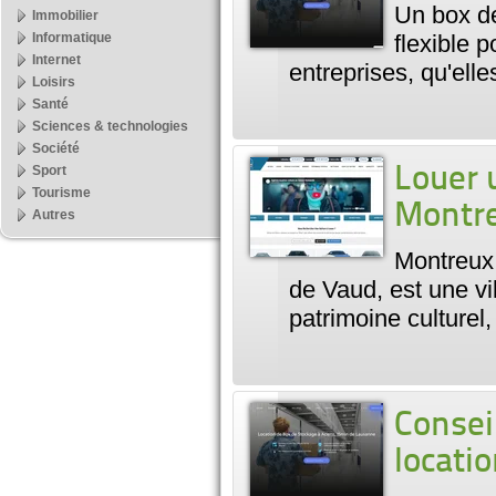
Un box de
Immobilier
Informatique
flexible 
Internet
entreprises, qu'ell
Loisirs
Santé
Sciences & technologies
Société
Sport
Louer 
Tourisme
Montr
Autres
Montreux,
de Vaud, est une vi
patrimoine culturel
Consei
locati