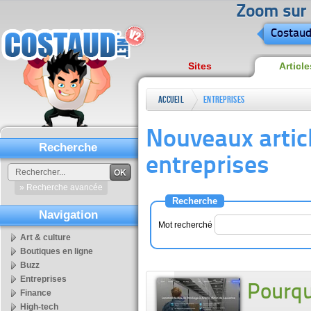
Zoom sur l
Costaud
Sites
Article
Accueil
Entreprises
Nouveaux artic
Recherche
entreprises
OK
» Recherche avancée
Recherche
Navigation
Mot recherché
Art & culture
Boutiques en ligne
Buzz
Entreprises
Pourqu
Finance
High-tech