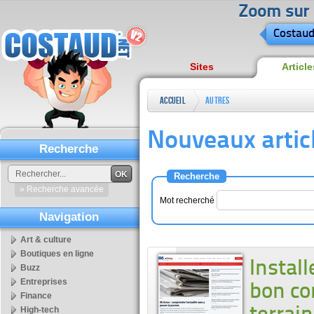
Zoom sur l
Costaud
Sites
Article
Accueil
Autres
Nouveaux artic
Recherche
OK
Recherche
» Recherche avancée
Mot recherché
Navigation
Art & culture
Boutiques en ligne
Install
Buzz
Entreprises
bon co
Finance
High-tech