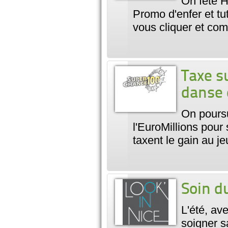
On fête H
Promo d'enfer et t
vous cliquer et co
Taxe su
danse 
On poursu
l'EuroMillions pour
taxent le gain au je
Soin d
L'été, ave
soigner sa