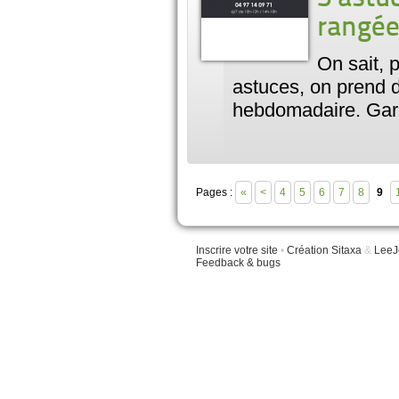
rangée
On sait, 
astuces, on prend 
hebdomadaire. Gara
Pages :
«
<
4
5
6
7
8
9
Inscrire votre site
•
Création Sitaxa
&
LeeJ
Feedback & bugs